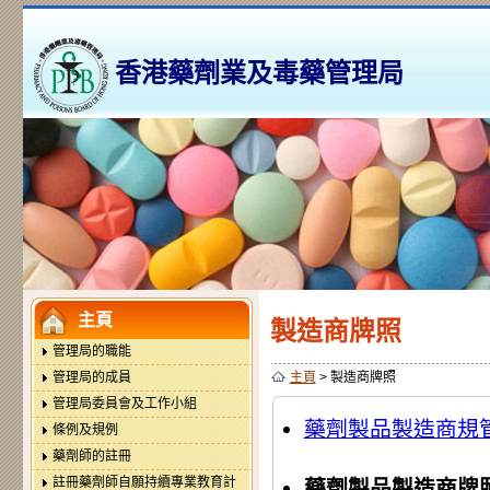
這
香港藥劑業及毒藥管理局
連
結
會
這
以
連
新
結
視
會
窗
以
打
這
新
開。
連
視
結
窗
會
打
以
主頁
開。
製造商牌照
新
管理局的職能
視
窗
管理局的成員
主頁
> 製造商牌照
打
管理局委員會及工作小組
開。
藥劑製品製造商規管
條例及規例
藥劑師的註冊
註冊藥劑師自願持續專業教育計
藥劑製品製造商牌