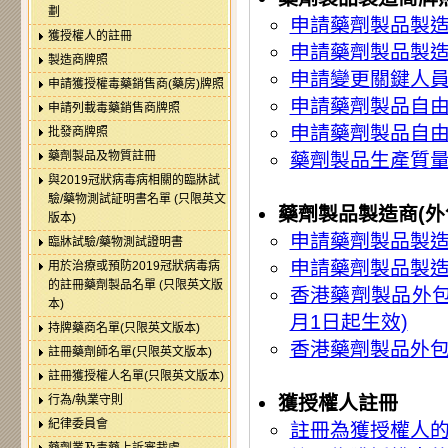
劃
申請藥劑製品製
獲授權人的註冊
申請藥劑製品製造
製造商牌照
申請變更關鍵人
申請獲授權毒藥銷售商(藥房)牌照
申請藥劑製品自
申請列載毒藥銷售商牌照
申請藥劑製品自由
批發商牌照
藥劑製品及物質註冊
藥劑製品生產質量管
與2019冠狀病毒病相關的臨牀試
驗/藥物測試証明書名單 (只限英文
藥劑製品製造商(外
版本)
申請藥劑製品製造
臨牀試驗/藥物測試證明書
申請藥劑製品製造商
用於治療或預防2019冠狀病毒病
的註冊藥劑製品名單 (只限英文版
香港藥劑製品外包裝
本)
月1日起生效)
持牌藥商名單(只限英文版本)
香港藥劑製品外包
註冊藥劑師名單(只限英文版本)
註冊獲授權人名單(只限英文版本)
獲授權人註冊
行為/執業守則
紀律委員會
註冊為獲授權人