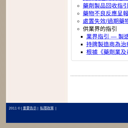
藥劑製品回收指
藥物不良反應呈
處置失效/過期藥
供業界的指引
業界指引 — 
持牌製造商為治
根據《藥劑業及
2011 © |
重要告示
|
私隱政策
|