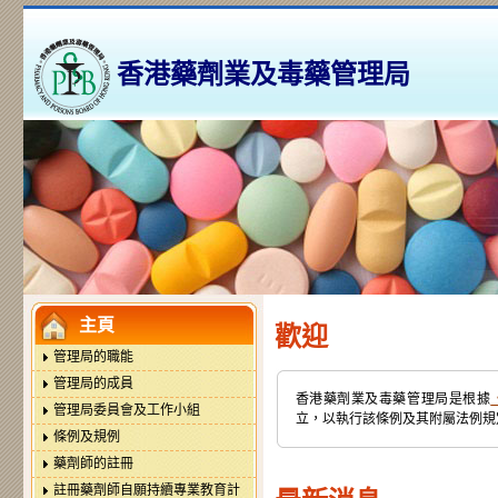
這
香港藥劑業及毒藥管理局
連
結
會
這
以
連
新
結
視
會
窗
以
打
這
新
開。
連
視
結
窗
會
打
以
主頁
開。
歡迎
新
管理局的職能
視
窗
管理局的成員
香港藥劑業及毒藥管理局是根據
打
管理局委員會及工作小組
立，以執行該條例及其附屬法例規
開。
條例及規例
藥劑師的註冊
註冊藥劑師自願持續專業教育計