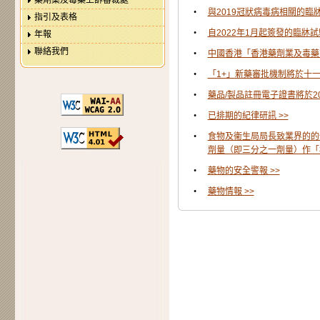
藥劑業及毒藥上訴審裁處
•
與2019冠狀病毒病相關的臨牀
指引及表格
•
自2022年1月起簽發的臨牀試
年報
聯絡我們
•
中國香港「香港藥劑業及毒藥
•
「1+」新藥審批機制將於十一
•
藥品/製品註冊電子證書將於20
•
已排期的紀律研訊 >>
•
食物及衞生局局長致業界的的
劑量（即三分之一劑量）作「
•
藥物的安全警報 >>
•
藥物情報 >>