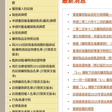
最新消息
劃
獲授權人的註冊
•
實施藥劑製品良好分銷規範 >
製造商牌照
申請獲授權毒藥銷售商(藥房)牌照
•
申請二零二六年十二月的藥劑師
申請列載毒藥銷售商牌照
•
二零二五年十二月藥劑師註冊考
批發商牌照
•
優化有關用途、用量及用法的
藥劑製品及物質註冊
•
根據《藥劑業及毒藥條例》（第
與2019冠狀病毒病相關的臨牀試
驗/藥物測試証明書名單 (只限英文
•
香港註冊藥劑師專業守則修訂版
版本)
•
藥劑製品自由銷售證明書（修訂
臨牀試驗/藥物測試證明書
•
製造商證明書（修訂版於2025
用於治療或預防2019冠狀病毒病
的註冊藥劑製品名單 (只限英文版
•
「1+」機制下註冊的藥劑製品
本)
•
十一月一日起擴展「1+」審批
持牌藥商名單(只限英文版本)
•
擴展「1+」機制下的新藥劑或
註冊藥劑師名單(只限英文版本)
註冊獲授權人名單(只限英文版本)
•
註冊委員會從2015年發出有關
行為/執業守則
•
註冊委員會從2015年發出有關
紀律委員會
•
醫療氣體的規管